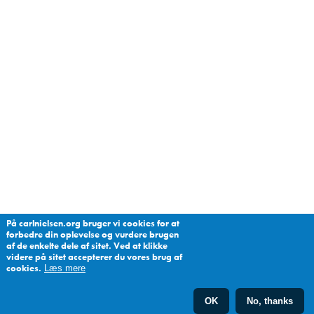
På carlnielsen.org bruger vi cookies for at
forbedre din oplevelse og vurdere brugen
af de enkelte dele af sitet. Ved at klikke
videre på sitet accepterer du vores brug af
cookies.
Læs mere
OK
No, thanks