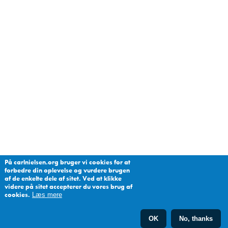
På carlnielsen.org bruger vi cookies for at
forbedre din oplevelse og vurdere brugen
af de enkelte dele af sitet. Ved at klikke
videre på sitet accepterer du vores brug af
cookies.
Læs mere
OK
No, thanks