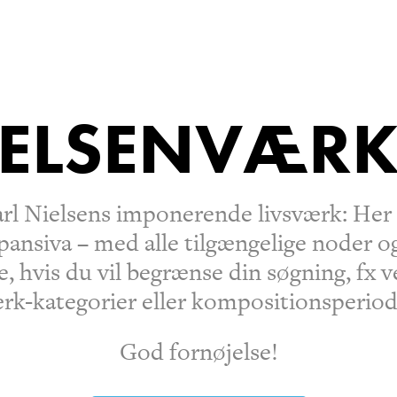
IELSENVÆRK
rl Nielsens imponerende livsværk: Her f
pansiva – med alle tilgængelige noder og
e, hvis du vil begrænse din søgning, fx
rk-kategorier eller kompositionsperiod
God fornøjelse!