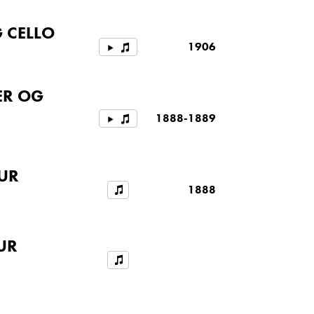
G CELLO
1906
ER OG
1888-1889
DUR
1888
UR