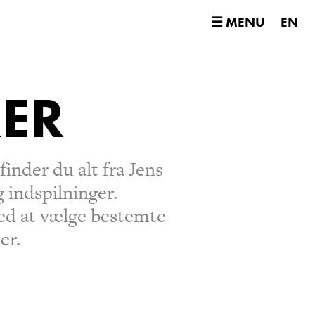
☰ MENU
EN
ER
inder du alt fra Jens
 indspilninger.
 ved at vælge bestemte
er.