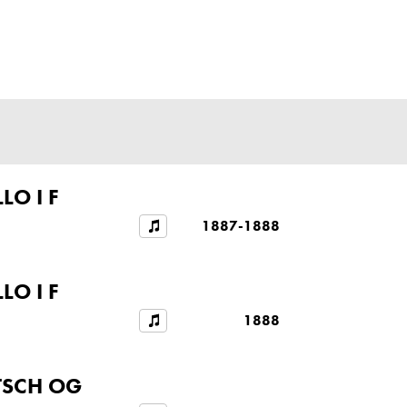
LO I F
1887-1888
LO I F
1888
TSCH OG